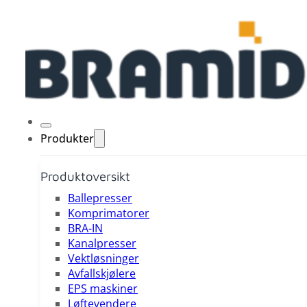
Produkter
Produktoversikt
Ballepresser
Komprimatorer
BRA-IN
Kanalpresser
Vektløsninger
Avfallskjølere
EPS maskiner
Løftevendere