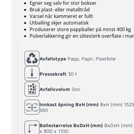
Egner seg selv for stor bokser
Bruk plast- eller metalltråd
Varsel når kammeret er fullt
Utballing skjer automatisk
Produserer store pappballer på minst 400 kg
Pulverlakkering gir en slitesterk overflate i ma
Avfallstype
Papp, Papir, Plastfolie
Pressekraft
30 t
Avfallsvolum
Stor
Innkast åpning BxH (mm)
BxH (mm) 1525
560
Ballestørrelse BxDxH (mm)
BxDxH (mm) 
x 800 x 1100