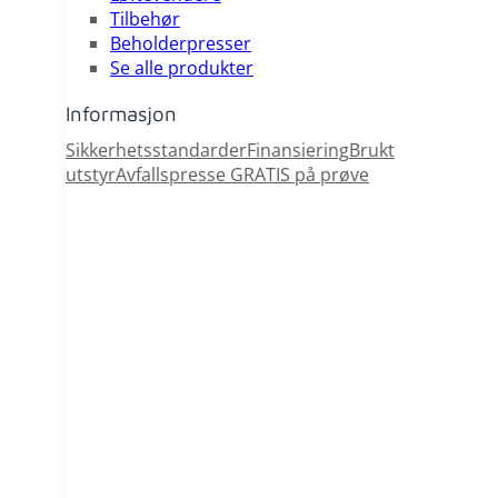
Tilbehør
Beholderpresser
Se alle produkter
Informasjon
Sikkerhetsstandarder
Finansiering
Brukt
utstyr
Avfallspresse GRATIS på prøve