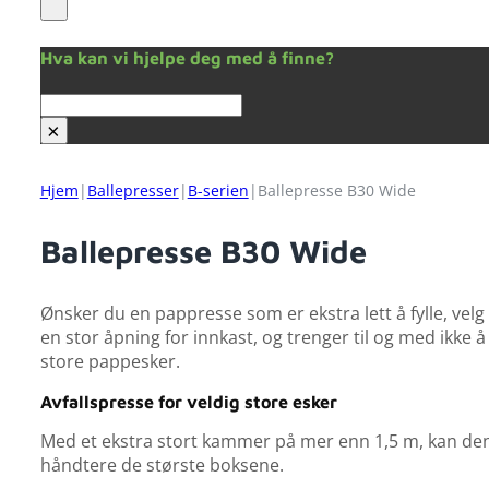
Hva kan vi hjelpe deg med å finne?
Søk
×
Hjem
|
Ballepresser
|
B-serien
|
Ballepresse B30 Wide
Ballepresse B30 Wide
Ønsker du en pappresse som er ekstra lett å fylle, velg
en stor åpning for innkast, og trenger til og med ikke
store pappesker.
Avfallspresse for veldig store esker
Med et ekstra stort kammer på mer enn 1,5 m, kan d
håndtere de største boksene.